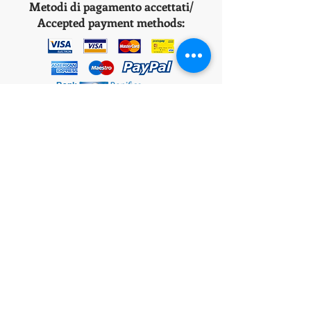
Metodi di pagamento accettati/
Accepted payment methods:
Bank
Transfer
*ITA: Consegna in 1/2 giorni lavorativi nella
Penisola Italiana tramite corriere espresso BRT,
nelle isole italiane 2-4 giorni lavorativi.
*ENG: Delivery in 1/2 working days in the Italian
peninsula via BRT express courier, in the Italian
islands 2-4 working days.
S
pedizioni all'estero (fuori dall'Italia) /
Shipments abroad (outside Italy):
ITA: Su questo sito web è possibile piazzare solo
ordini con consegna in Italia, per spedizioni