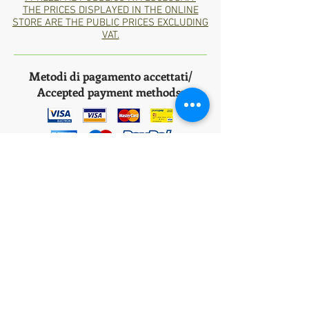
THE PRICES DISPLAYED IN THE ONLINE
STORE ARE THE PUBLIC PRICES EXCLUDING
VAT.
Metodi di pagamento accettati/
Accepted payment methods:
Bank
Transfer
*ITA: Consegna in 1/2 giorni lavorativi nella
Penisola Italiana tramite corriere espresso BRT,
nelle isole italiane 2-4 giorni lavorativi.
*ENG: Delivery in 1/2 working days in the Italian
peninsula via BRT express courier, in the Italian