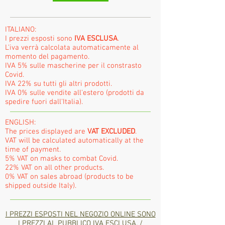
ITALIANO:
I prezzi esposti sono
IVA ESCLUSA
.
L'iva verrà calcolata automaticamente al
momento del pagamento.
IVA 5% sulle mascherine per il constrasto
Covid.
IVA 22% su tutti gli altri prodotti.
IVA 0% sulle vendite all'estero (prodotti da
spedire fuori dall'Italia).
ENGLISH:
The prices displayed are
VAT EXCLUDED
.
VAT will be calculated automatically at the
time of payment.
5% VAT on masks to combat Covid.
22% VAT on all other products.
0% VAT on sales abroad (products to be
shipped outside Italy).
I PREZZI ESPOSTI NEL NEGOZIO ONLINE SONO
I PREZZI AL PUBBLICO IVA ESCLUSA. /