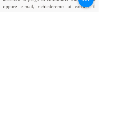
oppure e-mail, richiederemo ai corrieri il
preventivo della spedizione all'estero.
ENG: On this website it is only possible to place
orders with delivery in Italy, for shipments
abroad please contact us via chat or e-mail, we
will ask the couriers for a quote for shipping
abroad.
Informazioni su spedizioni e pagamenti /
Shipping and payment information
LEDIllumination&Tecnology