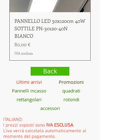
PANNELLO LED 30x120cm 40W
SOTTILE PN-30120-40N
BIANCO
Prezzo
80,00 €
IVA esclusa
Back
Ultimi arrivi
Promozioni
Pannelli incasso
quadrati
rettangolari
rotondi
accessori
ITALIANO:
I prezzi esposti sono
IVA ESCLUSA
.
L'iva verrà calcolata automaticamente al
momento del pagamento.