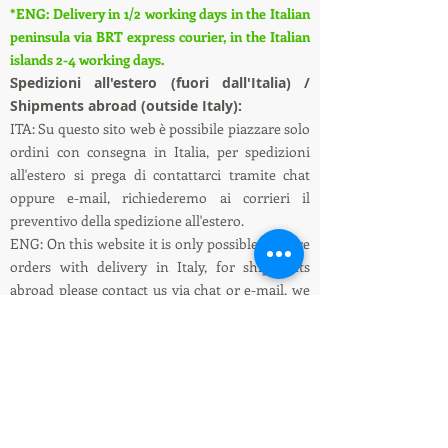
*ENG: Delivery in 1/2 working days in the Italian
peninsula via BRT express courier, in the Italian
islands 2-4 working days.
S
pedizioni all'estero (fuori dall'Italia) /
Shipments abroad (outside Italy):
ITA: Su questo sito web è possibile piazzare solo
ordini con consegna in Italia, per spedizioni
all'estero si prega di contattarci tramite chat
oppure e-mail, richiederemo ai corrieri il
preventivo della spedizione all'estero.
ENG: On this website it is only possible to place
orders with delivery in Italy, for shipments
abroad please contact us via chat or e-mail, we
will ask the couriers for a quote for shipping
abroad.
Informazioni su spedizioni e pagamenti /
Shipping and payment information