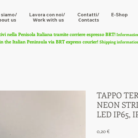
 siamo/
Lavora con noi/
Contatti/
E-Shop
bout us
Work with us
Contacts
tivi nella Penisola Italiana tramite corriere espresso BRT!
Informazioni
in the Italian Peninsula via BRT express courier!
Shipping information 
TAPPO TE
NEON STRIP
LED IP65, I
Prezzo
0,20 €