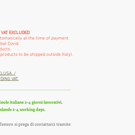
e
VAT EXCLUDED
.
utomatically at the time of payment.
bat Covid.
ducts.
products to be shipped outside Italy).
CLUSA. /
DING VAT.
sole italiane 2-4 giorni lavorativi.
 islands 2-4 working days.
'estero si prega di contattarci tramite