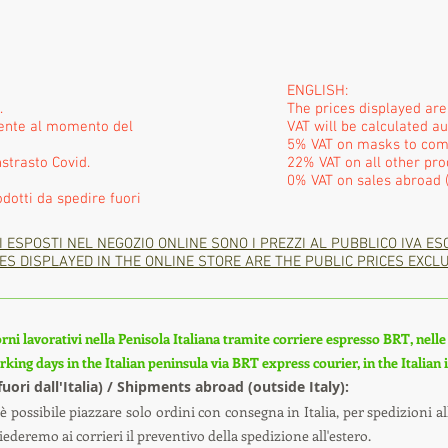
ENGLISH:
.
The prices displayed ar
mente al momento del
VAT will be calculated a
5% VAT on masks to com
strasto Covid.
22% VAT on all other pro
0% VAT on sales abroad (
odotti da spedire fuori
I ESPOSTI NEL NEGOZIO ONLINE SONO I PREZZI AL PUBBLICO IVA ES
ES DISPLAYED IN THE ONLINE STORE ARE THE PUBLIC PRICES EXCLU
rni lavorativi nella Penisola Italiana tramite corriere espresso BRT, nelle i
king days in the Italian peninsula via BRT express courier, in the Italian
(fuori dall'Italia) / Shipments abroad (outside Italy):
è possibile piazzare solo ordini con consegna in Italia, per spedizioni all
ederemo ai corrieri il preventivo della spedizione all'estero.