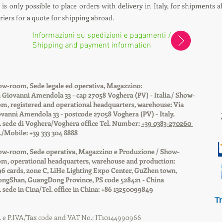
is only possible to place orders with delivery in Italy, for shipments a
uriers for a quote for shipping abroad.
Informazioni su spedizioni e pagamenti /
Shipping and payment information
w-room, Sede legale ed operativa, Magazzino:
 Giovanni Amendola 33 - cap 27058 Voghera (PV) - Italia./ Show-
m, registered and operational headquarters, warehouse
: Via
vanni Amendola 33 - postcode 27058 Voghera (PV) - Italy.
. sede di Voghera/Voghera office Tel. Number:
+39 0383-270260
./Mobile:
+39 333 304 8888
ow-room, Sede operativa, Magazzino e Produzione / Show-
m, operational headquarters, warehouse and production:
6 cards, zone C, LiHe Lighting Expo Center, GuZhen town,
ngShan, GuangDong Province, PS code 528421 - China
. sede in Cina/Tel. office in China: +86 13250099849
T
. e P.IVA/Tax code and VAT No.: IT10144990966