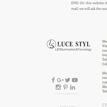
ENG: On this website it 
mail, we will ask the co
Sho
Via
LEDIllumination&Tecnology
roo
Gio
Tel
Cel
Sh
roo
709
Zho
Tel
C.F