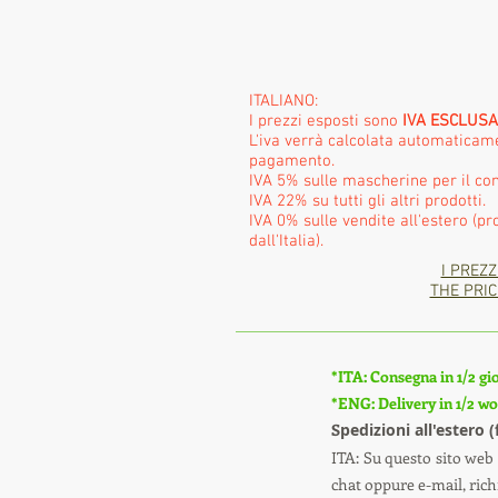
ITALIANO:
I prezzi esposti sono
IVA ESCLUSA
L'iva verrà calcolata automatica
pagamento.
IVA 5% sulle mascherine per il con
IVA 22% su tutti gli altri prodotti.
IVA 0% sulle vendite all'estero (pr
dall'Italia).
I PREZZ
THE PRIC
*ITA: Consegna in 1/2 gio
*ENG: Delivery in 1/2 wor
S
pedizioni all'estero 
ITA: Su questo sito web 
chat oppure e-mail, richi