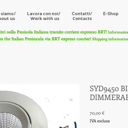
 siamo/
Lavora con noi/
Contatti/
E-Shop
bout us
Work with us
Contacts
tivi nella Penisola Italiana tramite corriere espresso BRT!
Informazioni
in the Italian Peninsula via BRT express courier!
Shipping information 
SYD9450 B
DIMMERAB
Prezzo
70,00 €
IVA esclusa