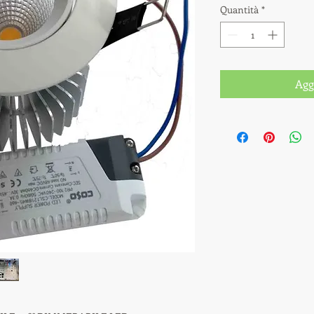
Quantità
*
Agg