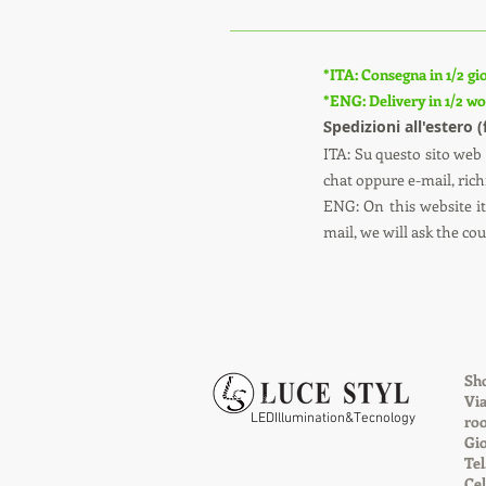
*ITA: Consegna in 1/2 gio
*ENG: Delivery in 1/2 wor
S
pedizioni all'estero 
ITA: Su questo sito web 
chat oppure e-mail, richi
ENG: On this website it 
mail, we will ask the co
Sho
Via
LEDIllumination&Tecnology
roo
Gio
Tel
Cel