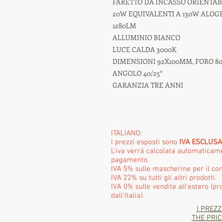
FARETTO DA INCASSO ORIENTAB
20W EQUIVALENTI A 130W ALOG
1280LM
ALLUMINIO BIANCO
LUCE CALDA 3000K
DIMENSIONI 92X100MM, FORO 8
ANGOLO 40/25°
GARANZIA TRE ANNI
ITALIANO:
I prezzi esposti sono
IVA ESCLUSA
L'iva verrà calcolata automatica
pagamento.
IVA 5% sulle mascherine per il con
IVA 22% su tutti gli altri prodotti.
IVA 0% sulle vendite all'estero (pr
dall'Italia).
I PREZZ
THE PRIC