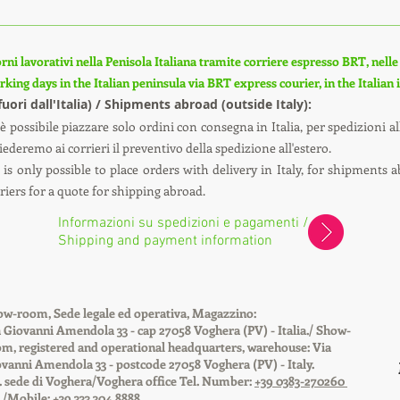
rni lavorativi nella Penisola Italiana tramite corriere espresso BRT, nelle i
king days in the Italian peninsula via BRT express courier, in the Italian
(fuori dall'Italia) / Shipments abroad (outside Italy):
è possibile piazzare solo ordini con consegna in Italia, per spedizioni all
ederemo ai corrieri il preventivo della spedizione all'estero.
is only possible to place orders with delivery in Italy, for shipments a
uriers for a quote for shipping abroad.
Informazioni su spedizioni e pagamenti /
Shipping and payment information
w-room, Sede legale ed operativa, Magazzino:
 Giovanni Amendola 33 - cap 27058 Voghera (PV) - Italia./ Show-
m, registered and operational headquarters, warehouse
: Via
vanni Amendola 33 - postcode 27058 Voghera (PV) - Italy.
. sede di Voghera/Voghera office Tel. Number:
+39 0383-270260
./Mobile:
+39 333 304 8888