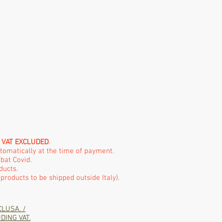
e
VAT EXCLUDED
.
utomatically at the time of payment.
bat Covid.
ducts.
products to be shipped outside Italy).
CLUSA. /
DING VAT.