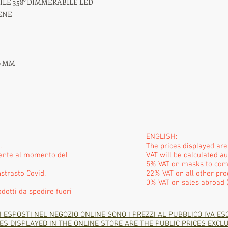
ILE 358° DIMMERABILE LED
ENE
0 MM
ENGLISH:
.
The prices displayed ar
mente al momento del
VAT will be calculated a
5% VAT on masks to com
strasto Covid.
22% VAT on all other pro
0% VAT on sales abroad (
odotti da spedire fuori
I ESPOSTI NEL NEGOZIO ONLINE SONO I PREZZI AL PUBBLICO IVA ES
ES DISPLAYED IN THE ONLINE STORE ARE THE PUBLIC PRICES EXCLU