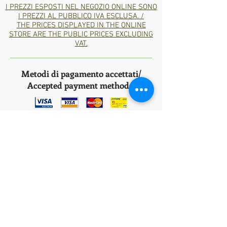
I PREZZI ESPOSTI NEL NEGOZIO ONLINE SONO
I PREZZI AL PUBBLICO IVA ESCLUSA. /
THE PRICES DISPLAYED IN THE ONLINE
STORE ARE THE PUBLIC PRICES EXCLUDING
VAT.
Metodi di pagamento accettati/
Accepted payment methods:
Bank
Transfer
*ITA: Consegna in 1/2 giorni lavorativi nella
Penisola Italiana tramite corriere espresso BRT,
nelle isole italiane 2-4 giorni lavorativi.
*ENG: Delivery in 1/2 working days in the Italian