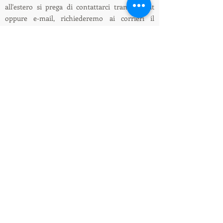
all'estero si prega di contattarci tramite chat
oppure e-mail, richiederemo ai corrieri il
preventivo della spedizione all'estero.
ENG: On this website it is only possible to place
orders with delivery in Italy, for shipments
abroad please contact us via chat or e-mail, we
will ask the couriers for a quote for shipping
abroad.
Informazioni su spedizioni e pagamenti /
Shipping and payment information
LEDIllumination&Tecnology