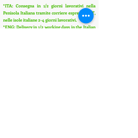
*ITA: Consegna in 1/2 giorni lavorativi nella
Penisola Italiana tramite corriere espresso BRT,
nelle isole italiane 2-4 giorni lavorativi.
*ENG: Delivery in 1/2 working days in the Italian
peninsula via BRT express courier, in the Italian
islands 2-4 working days.
S
pedizioni all'estero (fuori dall'Italia) /
Shipments abroad (outside Italy):
ITA: Su questo sito web è possibile piazzare solo
ordini con consegna in Italia, per spedizioni
all'estero si prega di contattarci tramite chat
oppure e-mail, richiederemo ai corrieri il
preventivo della spedizione all'estero.
ENG: On this website it is only possible to place
orders with delivery in Italy, for shipments
abroad please contact us via chat or e-mail, we
will ask the couriers for a quote for shipping
abroad.
Informazioni su spedizioni e pagamenti /