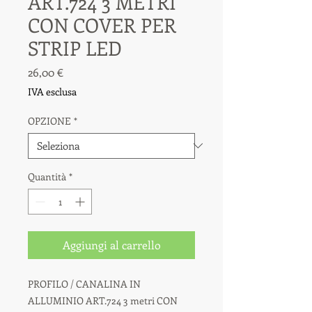
ART.724 3 METRI
CON COVER PER
STRIP LED
Prezzo
26,00 €
IVA esclusa
OPZIONE
*
Quantità
*
Aggiungi al carrello
PROFILO / CANALINA IN
ALLUMINIO ART.724 3 metri CON