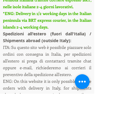
nelle isole italiane 2-4 giorni lavorativi.
*ENG: Delivery in 1/2 working days in the Italian
peninsula via BRT express courier, in the Italian
islands 2-4 working days.
S
pedizioni all'estero (fuori dall'Italia) /
Shipments abroad (outside Italy):
ITA: Su questo sito web è possibile piazzare solo
ordini con consegna in Italia, per spedizioni
all'estero si prega di contattarci tramite chat
oppure e-mail, richiederemo ai corrieri il
preventivo della spedizione all'estero.
ENG: On this website it is only possible to place
orders with delivery in Italy, for shipments
abroad please contact us via chat or e-mail, we
will ask the couriers for a quote for shipping
abroad.
Informazioni su spedizioni e pagamenti /
Shipping and payment information