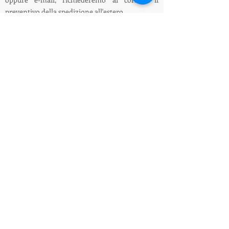
preventivo della spedizione all'estero.
ENG: On this website it is only possible to place
orders with delivery in Italy, for shipments
abroad please contact us via chat or e-mail, we
will ask the couriers for a quote for shipping
abroad.
Informazioni su spedizioni e pagamenti /
Shipping and payment information
LEDIllumination&Tecnology