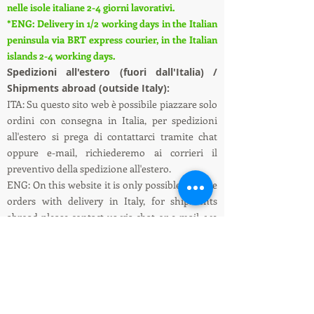
nelle isole italiane 2-4 giorni lavorativi.
*ENG: Delivery in 1/2 working days in the Italian
peninsula via BRT express courier, in the Italian
islands 2-4 working days.
S
pedizioni all'estero (fuori dall'Italia) /
Shipments abroad (outside Italy):
ITA: Su questo sito web è possibile piazzare solo
ordini con consegna in Italia, per spedizioni
all'estero si prega di contattarci tramite chat
oppure e-mail, richiederemo ai corrieri il
preventivo della spedizione all'estero.
ENG: On this website it is only possible to place
orders with delivery in Italy, for shipments
abroad please contact us via chat or e-mail, we
will ask the couriers for a quote for shipping
abroad.
Informazioni su spedizioni e pagamenti /
Shipping and payment information