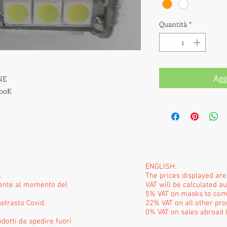
Quantità
*
Agg
E

00K

ENGLISH:
.
The prices displayed ar
mente al momento del
VAT will be calculated a
5% VAT on masks to com
strasto Covid.
22% VAT on all other pro
0% VAT on sales abroad (
odotti da spedire fuori