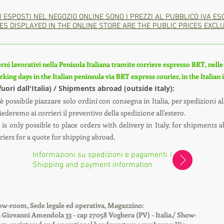
I ESPOSTI NEL NEGOZIO ONLINE SONO I PREZZI AL PUBBLICO IVA ES
ES DISPLAYED IN THE ONLINE STORE ARE THE PUBLIC PRICES EXCLU
rni lavorativi nella Penisola Italiana tramite corriere espresso BRT, nelle i
king days in the Italian peninsula via BRT express courier, in the Italian
(fuori dall'Italia) / Shipments abroad (outside Italy):
è possibile piazzare solo ordini con consegna in Italia, per spedizioni all
ederemo ai corrieri il preventivo della spedizione all'estero.
is only possible to place orders with delivery in Italy, for shipments a
uriers for a quote for shipping abroad.
Informazioni su spedizioni e pagamenti /
Shipping and payment information
w-room, Sede legale ed operativa, Magazzino:
 Giovanni Amendola 33 - cap 27058 Voghera (PV) - Italia./ Show-