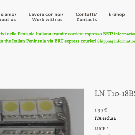
 siamo/
Lavora con noi/
Contatti/
E-Shop
bout us
Work with us
Contacts
tivi nella Penisola Italiana tramite corriere espresso BRT!
Informazioni
in the Italian Peninsula via BRT express courier!
Shipping information 
LN T10-18B
Prezzo
1,99 €
IVA esclusa
LUCE
*