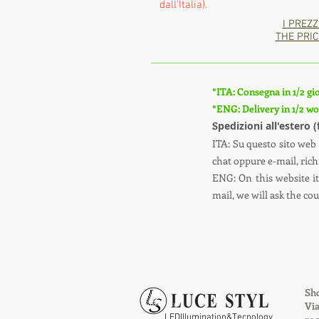
dall'Italia).
I PREZZ
THE PRIC
*ITA: Consegna in 1/2 gio
*ENG: Delivery in 1/2 wor
S
pedizioni all'estero 
ITA: Su questo sito web 
chat oppure e-mail, richi
ENG: On this website it 
mail, we will ask the co
Sho
Via
LEDIllumination&Tecnology