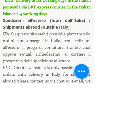
*ENG: Delivery in 1/2 working days in the Italian
peninsula via BRT express courier, in the Italian
islands 2-4 working days.
S
pedizioni all'estero (fuori dall'Italia) /
Shipments abroad (outside Italy):
ITA: Su questo sito web è possibile piazzare solo
ordini con consegna in Italia, per spedizioni
all'estero si prega di contattarci tramite chat
oppure e-mail, richiederemo ai corrieri il
preventivo della spedizione all'estero.
ENG: On this website it is only possible to place
orders with delivery in Italy, for shipments
abroad please contact us via chat or e-mail, we
will ask the couriers for a quote for shipping
abroad.
Informazioni su spedizioni e pagamenti /
Shipping and payment information