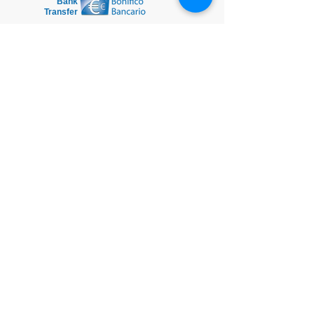
Bank
Transfer
*ITA: Consegna in 1/2 giorni lavorativi nella
Penisola Italiana tramite corriere espresso BRT,
nelle isole italiane 2-4 giorni lavorativi.
*ENG: Delivery in 1/2 working days in the Italian
peninsula via BRT express courier, in the Italian
islands 2-4 working days.
S
pedizioni all'estero (fuori dall'Italia) /
Shipments abroad (outside Italy):
ITA: Su questo sito web è possibile piazzare solo
ordini con consegna in Italia, per spedizioni
all'estero si prega di contattarci tramite chat
oppure e-mail, richiederemo ai corrieri il
preventivo della spedizione all'estero.
ENG: On this website it is only possible to place
orders with delivery in Italy, for shipments