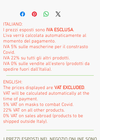
ITALIANO:
I prezzi esposti sono
IVA ESCLUSA
.
L'iva verrà calcolata automaticamente al
momento del pagamento.
IVA 5% sulle mascherine per il constrasto
Covid.
IVA 22% su tutti gli altri prodotti.
IVA 0% sulle vendite all'estero (prodotti da
spedire fuori dall'Italia).
ENGLISH:
The prices displayed are
VAT EXCLUDED
.
VAT will be calculated automatically at the
time of payment.
5% VAT on masks to combat Covid.
22% VAT on all other products.
0% VAT on sales abroad (products to be
shipped outside Italy).
I PREZZI ESPOSTI NEL NEGOZIO ONLINE SONO