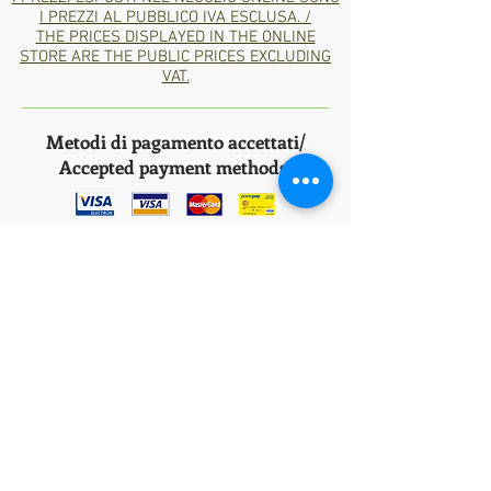
I PREZZI AL PUBBLICO IVA ESCLUSA. /
THE PRICES DISPLAYED IN THE ONLINE
STORE ARE THE PUBLIC PRICES EXCLUDING
VAT.
Metodi di pagamento accettati/
Accepted payment methods:
Bank
Transfer
*ITA: Consegna in 1/2 giorni lavorativi nella
Penisola Italiana tramite corriere espresso BRT,
nelle isole italiane 2-4 giorni lavorativi.
*ENG: Delivery in 1/2 working days in the Italian