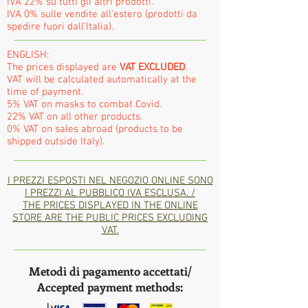
IVA 22% su tutti gli altri prodotti.
IVA 0% sulle vendite all'estero (prodotti da
spedire fuori dall'Italia).
ENGLISH:
The prices displayed are
VAT EXCLUDED
.
VAT will be calculated automatically at the
time of payment.
5% VAT on masks to combat Covid.
22% VAT on all other products.
0% VAT on sales abroad (products to be
shipped outside Italy).
I PREZZI ESPOSTI NEL NEGOZIO ONLINE SONO
I PREZZI AL PUBBLICO IVA ESCLUSA. /
THE PRICES DISPLAYED IN THE ONLINE
STORE ARE THE PUBLIC PRICES EXCLUDING
VAT.
Metodi di pagamento accettati/
Accepted payment methods: