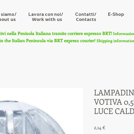
 siamo/
Lavora con noi/
Contatti/
E-Shop
bout us
Work with us
Contacts
tivi nella Penisola Italiana tramite corriere espresso BRT!
Informazioni
in the Italian Peninsula via BRT express courier!
Shipping information 
LAMPADIN
VOTIVA 0,5
LUCE CALD
Prezzo
2,14 €