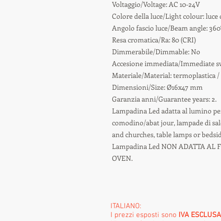
Voltaggio/Voltage: AC 10-24V
Colore della luce/Light colour: luc
Angolo fascio luce/Beam angle: 360
Resa cromatica/Ra: 80 (CRI)
Dimmerabile/Dimmable: No
Accesione immediata/Immediate swit
Materiale/Material: termoplastica /
Dimensioni/Size: Ø16x47 mm
Garanzia anni/Guarantee years: 2.
Lampadina Led adatta al lumino per 
comodino/abat jour, lampade di sale
and churches, table lamps or bedsid
Lampadina Led NON ADATTA AL F
OVEN.
ITALIANO:
I prezzi esposti sono
IVA ESCLUSA