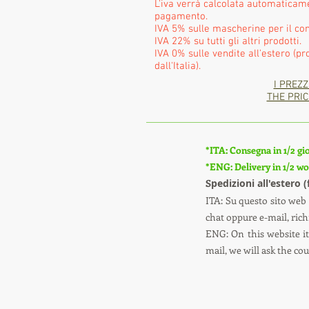
L'iva verrà calcolata automatica
pagamento.
IVA 5% sulle mascherine per il con
IVA 22% su tutti gli altri prodotti.
IVA 0% sulle vendite all'estero (pr
dall'Italia).
I PREZZ
THE PRIC
*ITA: Consegna in 1/2 gio
*ENG: Delivery in 1/2 wor
S
pedizioni all'estero 
ITA: Su questo sito web 
chat oppure e-mail, richi
ENG: On this website it 
mail, we will ask the co