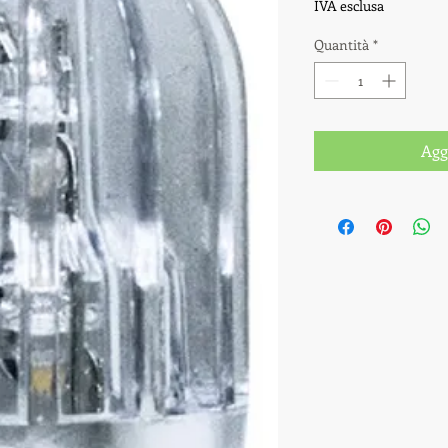
IVA esclusa
Quantità
*
Agg