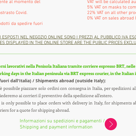
mente al momento del
VAT will be calculated a
5% VAT on masks to com
strasto Covid.
22% VAT on all other pro
0% VAT on sales abroad (
odotti da spedire fuori
I ESPOSTI NEL NEGOZIO ONLINE SONO I PREZZI AL PUBBLICO IVA ES
ES DISPLAYED IN THE ONLINE STORE ARE THE PUBLIC PRICES EXCLU
rni lavorativi nella Penisola Italiana tramite corriere espresso BRT, nelle i
king days in the Italian peninsula via BRT express courier, in the Italian
(fuori dall'Italia) / Shipments abroad (outside Italy):
è possibile piazzare solo ordini con consegna in Italia, per spedizioni all
ederemo ai corrieri il preventivo della spedizione all'estero.
is only possible to place orders with delivery in Italy, for shipments a
uriers for a quote for shipping abroad.
Informazioni su spedizioni e pagamenti /
Shipping and payment information