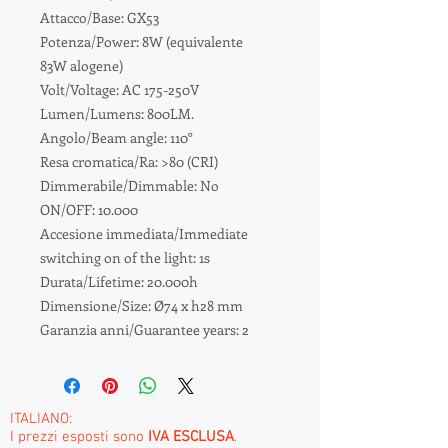
Attacco/Base: GX53
Potenza/Power: 8W (equivalente
83W alogene)
Volt/Voltage: AC 175-250V
Lumen/Lumens: 800LM.
Angolo/Beam angle: 110°
Resa cromatica/Ra: >80 (CRI)
Dimmerabile/Dimmable: No
ON/OFF: 10.000
Accesione immediata/Immediate
switching on of the light: 1s
Durata/Lifetime: 20.000h
Dimensione/Size: Ø74 x h28 mm
Garanzia anni/Guarantee years: 2
ITALIANO:
I prezzi esposti sono
IVA ESCLUSA
.