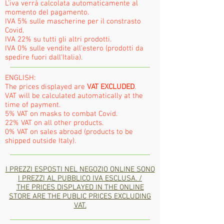
L'iva verrà calcolata automaticamente al
momento del pagamento.
IVA 5% sulle mascherine per il constrasto
Covid.
IVA 22% su tutti gli altri prodotti.
IVA 0% sulle vendite all'estero (prodotti da
spedire fuori dall'Italia).
ENGLISH:
The prices displayed are
VAT EXCLUDED
.
VAT will be calculated automatically at the
time of payment.
5% VAT on masks to combat Covid.
22% VAT on all other products.
0% VAT on sales abroad (products to be
shipped outside Italy).
I PREZZI ESPOSTI NEL NEGOZIO ONLINE SONO
I PREZZI AL PUBBLICO IVA ESCLUSA. /
THE PRICES DISPLAYED IN THE ONLINE
STORE ARE THE PUBLIC PRICES EXCLUDING
VAT.