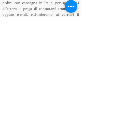
ordini con consegna in Italia, per spedizioni
all'estero si prega di contattarci tramite chat
oppure e-mail, richiederemo ai corrieri il
preventivo della spedizione all'estero.
ENG: On this website it is only possible to place
orders with delivery in Italy, for shipments
abroad please contact us via chat or e-mail, we
will ask the couriers for a quote for shipping
abroad.
Informazioni su spedizioni e pagamenti /
Shipping and payment information
LEDIllumination&Tecnology