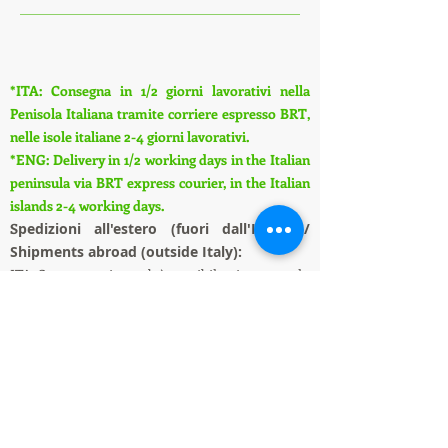
*ITA: Consegna in 1/2 giorni lavorativi nella
Penisola Italiana tramite corriere espresso BRT,
nelle isole italiane 2-4 giorni lavorativi.
*ENG: Delivery in 1/2 working days in the Italian
peninsula via BRT express courier, in the Italian
islands 2-4 working days.
S
pedizioni all'estero (fuori dall'Italia) /
Shipments abroad (outside Italy):
ITA: Su questo sito web è possibile piazzare solo
ordini con consegna in Italia, per spedizioni
all'estero si prega di contattarci tramite chat
oppure e-mail, richiederemo ai corrieri il
preventivo della spedizione all'estero.
ENG: On this website it is only possible to place
orders with delivery in Italy, for shipments
abroad please contact us via chat or e-mail, we