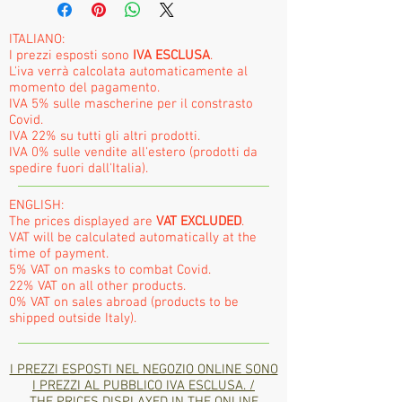
ITALIANO:
I prezzi esposti sono
IVA ESCLUSA
.
L'iva verrà calcolata automaticamente al
momento del pagamento.
IVA 5% sulle mascherine per il constrasto
Covid.
IVA 22% su tutti gli altri prodotti.
IVA 0% sulle vendite all'estero (prodotti da
spedire fuori dall'Italia).
ENGLISH:
The prices displayed are
VAT EXCLUDED
.
VAT will be calculated automatically at the
time of payment.
5% VAT on masks to combat Covid.
22% VAT on all other products.
0% VAT on sales abroad (products to be
shipped outside Italy).
I PREZZI ESPOSTI NEL NEGOZIO ONLINE SONO
I PREZZI AL PUBBLICO IVA ESCLUSA. /
THE PRICES DISPLAYED IN THE ONLINE