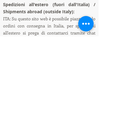
S
pedizioni all'estero (fuori dall'Italia) /
Shipments abroad (outside Italy):
ITA: Su questo sito web è possibile piazzare solo
ordini con consegna in Italia, per spedizioni
all'estero si prega di contattarci tramite chat
oppure e-mail, richiederemo ai corrieri il
preventivo della spedizione all'estero.
ENG: On this website it is only possible to place
orders with delivery in Italy, for shipments
abroad please contact us via chat or e-mail, we
will ask the couriers for a quote for shipping
abroad.
Informazioni su spedizioni e pagamenti /
Shipping and payment information