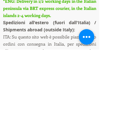
*ENG: Delivery in 1/2 working days in the Italian
peninsula via BRT express courier, in the Italian
islands 2-4 working days.
S
pedizioni all'estero (fuori dall'Italia) /
Shipments abroad (outside Italy):
ITA: Su questo sito web è possibile piazzare solo
ordini con consegna in Italia, per spedizioni
all'estero si prega di contattarci tramite chat
oppure e-mail, richiederemo ai corrieri il
preventivo della spedizione all'estero.
ENG: On this website it is only possible to place
orders with delivery in Italy, for shipments
abroad please contact us via chat or e-mail, we
will ask the couriers for a quote for shipping
abroad.
Informazioni su spedizioni e pagamenti /
Shipping and payment information