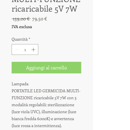
ricaricabile 5V 7W
Prezzo
Prezzo
 159,00 € 
79,50 €
regolare
scontato
IVA esclusa
Quantità
*
Aggiungi al carrello
Lampada
PORTATILE LED GERMICIDA MULTI-
FUNZIONE ricaricabile 5V 7W con 3
modalità regolabili: sterilizzazione
(luce viola UVC), illuminazione (luce
bianca fredda 6000K) e avvertenza
(luce rossa a intermittenza).