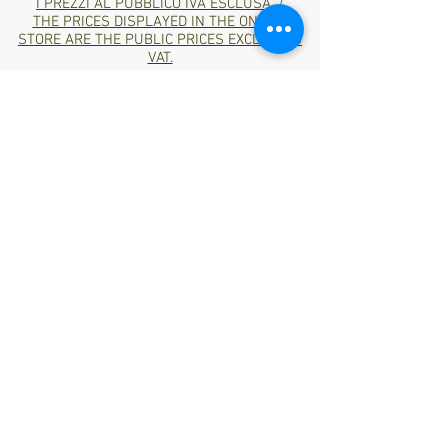
I PREZZI AL PUBBLICO IVA ESCLUSA. /
THE PRICES DISPLAYED IN THE ONLINE
STORE ARE THE PUBLIC PRICES EXCLUDING
VAT.
Metodi di pagamento accettati/
Accepted payment methods:
Bank
Transfer
*ITA: Consegna in 1/2 giorni lavorativi nella
Penisola Italiana tramite corriere espresso BRT,
nelle isole italiane 2-4 giorni lavorativi.
*ENG: Delivery in 1/2 working days in the Italian
peninsula via BRT express courier, in the Italian