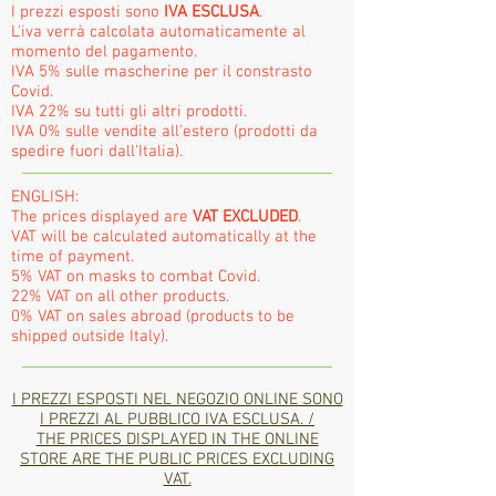
I prezzi esposti sono
IVA ESCLUSA
.
L'iva verrà calcolata automaticamente al
momento del pagamento.
IVA 5% sulle mascherine per il constrasto
Covid.
IVA 22% su tutti gli altri prodotti.
IVA 0% sulle vendite all'estero (prodotti da
spedire fuori dall'Italia).
ENGLISH:
The prices displayed are
VAT EXCLUDED
.
VAT will be calculated automatically at the
time of payment.
5% VAT on masks to combat Covid.
22% VAT on all other products.
0% VAT on sales abroad (products to be
shipped outside Italy).
I PREZZI ESPOSTI NEL NEGOZIO ONLINE SONO
I PREZZI AL PUBBLICO IVA ESCLUSA. /
THE PRICES DISPLAYED IN THE ONLINE
STORE ARE THE PUBLIC PRICES EXCLUDING
VAT.