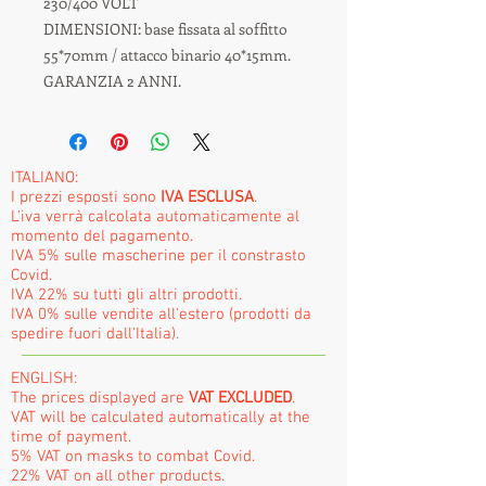
230/400 VOLT
DIMENSIONI: base fissata al soffitto
55*70mm / attacco binario 40*15mm.
GARANZIA 2 ANNI.
ITALIANO:
I prezzi esposti sono
IVA ESCLUSA
.
L'iva verrà calcolata automaticamente al
momento del pagamento.
IVA 5% sulle mascherine per il constrasto
Covid.
IVA 22% su tutti gli altri prodotti.
IVA 0% sulle vendite all'estero (prodotti da
spedire fuori dall'Italia).
ENGLISH:
The prices displayed are
VAT EXCLUDED
.
VAT will be calculated automatically at the
time of payment.
5% VAT on masks to combat Covid.
22% VAT on all other products.