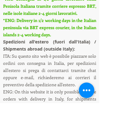
Penisola Italiana tramite corriere espresso BRT,
nelle isole italiane 2-4 giorni lavorativi.
*ENG: Delivery in 1/2 working days in the Italian
peninsula via BRT express courier, in the Italian
islands 2-4 working days.
S
pedizioni all'estero (fuori dall'Italia) /
Shipments abroad (outside Italy):
ITA: Su questo sito web è possibile piazzare solo
ordini con consegna in Italia, per spedizioni
all'estero si prega di contattarci tramite chat
oppure e-mail, richiederemo ai corrieri il
preventivo della spedizione all'estero.
ENG: On this website it is only possible to place
orders with delivery in Italy, for shipments
abroad please contact us via chat or e-mail, we
will ask the couriers for a quote for shipping
abroad.
Informazioni su spedizioni e pagamenti /
Shipping and payment information