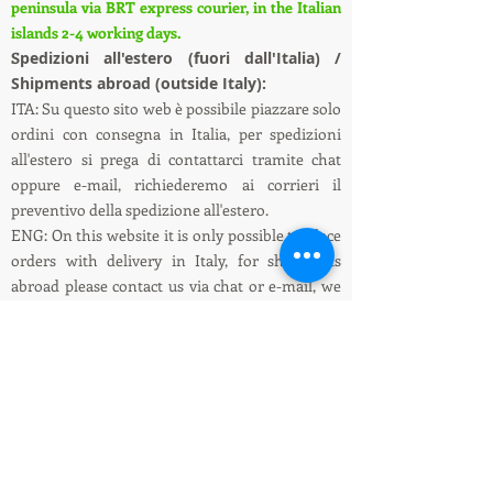
peninsula via BRT express courier, in the Italian
islands 2-4 working days.
S
pedizioni all'estero (fuori dall'Italia) /
Shipments abroad (outside Italy):
ITA: Su questo sito web è possibile piazzare solo
ordini con consegna in Italia, per spedizioni
all'estero si prega di contattarci tramite chat
oppure e-mail, richiederemo ai corrieri il
preventivo della spedizione all'estero.
ENG: On this website it is only possible to place
orders with delivery in Italy, for shipments
abroad please contact us via chat or e-mail, we
will ask the couriers for a quote for shipping
abroad.
Informazioni su spedizioni e pagamenti /
Shipping and payment information