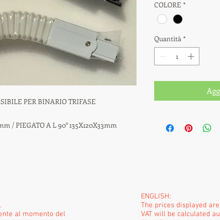
COLORE
*
Quantità
*
Agg
IBILE PER BINARIO TRIFASE
m / PIEGATO A L 90° 135X120X33mm
ENGLISH:
.
The prices displayed ar
mente al momento del
VAT will be calculated a