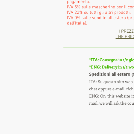
pagamento.
IVA 5% sulle mascherine per il con
IVA 22% su tutti gli altri prodotti.
IVA 0% sulle vendite all'estero (pr
dall'Italia).
I PREZZ
THE PRIC
*ITA: Consegna in 1/2 gio
*ENG: Delivery in 1/2 wor
S
pedizioni all'estero 
ITA: Su questo sito web 
chat oppure e-mail, richi
ENG: On this website it 
mail, we will ask the co