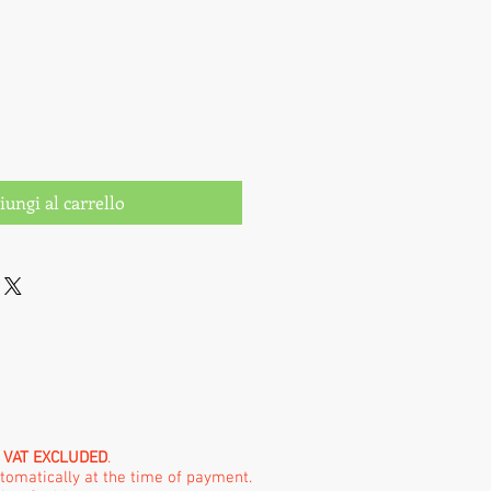
iungi al carrello
e
VAT EXCLUDED
.
utomatically at the time of payment.