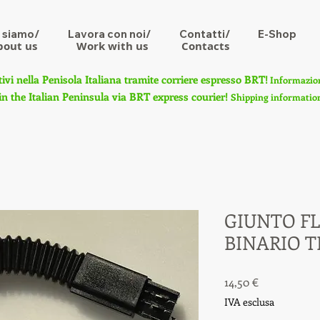
 siamo/
Lavora con noi/
Contatti/
E-Shop
bout us
Work with us
Contacts
tivi nella Penisola Italiana tramite corriere espresso BRT!
Informazioni
in the Italian Peninsula via BRT express courier!
Shipping information 
GIUNTO FL
BINARIO T
Prezzo
14,50 €
IVA esclusa