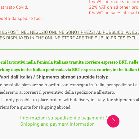
5% VAT on masks to com
strasto Covid.
22% VAT on all other pro
0% VAT on sales abroad (
odotti da spedire fuori
I ESPOSTI NEL NEGOZIO ONLINE SONO I PREZZI AL PUBBLICO IVA ES
ES DISPLAYED IN THE ONLINE STORE ARE THE PUBLIC PRICES EXCLU
rni lavorativi nella Penisola Italiana tramite corriere espresso BRT, nelle i
king days in the Italian peninsula via BRT express courier, in the Italian
(fuori dall'Italia) / Shipments abroad (outside Italy):
è possibile piazzare solo ordini con consegna in Italia, per spedizioni all
ederemo ai corrieri il preventivo della spedizione all'estero.
is only possible to place orders with delivery in Italy, for shipments a
uriers for a quote for shipping abroad.
Informazioni su spedizioni e pagamenti /
Shipping and payment information