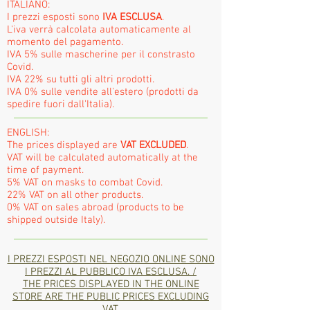
ITALIANO:
I prezzi esposti sono
IVA ESCLUSA
.
L'iva verrà calcolata automaticamente al
momento del pagamento.
IVA 5% sulle mascherine per il constrasto
Covid.
IVA 22% su tutti gli altri prodotti.
IVA 0% sulle vendite all'estero (prodotti da
spedire fuori dall'Italia).
ENGLISH:
The prices displayed are
VAT EXCLUDED
.
VAT will be calculated automatically at the
time of payment.
5% VAT on masks to combat Covid.
22% VAT on all other products.
0% VAT on sales abroad (products to be
shipped outside Italy).
I PREZZI ESPOSTI NEL NEGOZIO ONLINE SONO
I PREZZI AL PUBBLICO IVA ESCLUSA. /
THE PRICES DISPLAYED IN THE ONLINE
STORE ARE THE PUBLIC PRICES EXCLUDING
VAT.