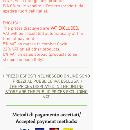
IVA 22% su tutti gli altri prodotti.
IVA 0% sulle vendite all'estero (prodotti da
spedire fuori dall'Italia).
ENGLISH:
The prices displayed are
VAT EXCLUDED
.
VAT will be calculated automatically at the
time of payment.
5% VAT on masks to combat Covid.
22% VAT on all other products.
0% VAT on sales abroad (products to be
shipped outside Italy).
I PREZZI ESPOSTI NEL NEGOZIO ONLINE SONO
I PREZZI AL PUBBLICO IVA ESCLUSA. /
THE PRICES DISPLAYED IN THE ONLINE
STORE ARE THE PUBLIC PRICES EXCLUDING
VAT.
Metodi di pagamento accettati/
Accepted payment methods: