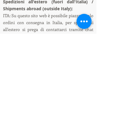
S
pedizioni all'estero (fuori dall'Italia) /
Shipments abroad (outside Italy):
ITA: Su questo sito web è possibile piazzare solo
ordini con consegna in Italia, per spedizioni
all'estero si prega di contattarci tramite chat
oppure e-mail, richiederemo ai corrieri il
preventivo della spedizione all'estero.
ENG: On this website it is only possible to place
orders with delivery in Italy, for shipments
abroad please contact us via chat or e-mail, we
will ask the couriers for a quote for shipping
abroad.
Informazioni su spedizioni e pagamenti /
Shipping and payment information
LEDIllumination&Tecnology