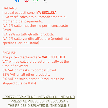
ITALIANO:
I prezzi esposti sono
IVA ESCLUSA
.
L'iva verrà calcolata automaticamente al
momento del pagamento.
IVA 5% sulle mascherine per il constrasto
Covid.
IVA 22% su tutti gli altri prodotti.
IVA 0% sulle vendite all'estero (prodotti da
spedire fuori dall'Italia).
ENGLISH:
The prices displayed are
VAT EXCLUDED
.
VAT will be calculated automatically at the
time of payment.
5% VAT on masks to combat Covid.
22% VAT on all other products.
0% VAT on sales abroad (products to be
shipped outside Italy).
I PREZZI ESPOSTI NEL NEGOZIO ONLINE SONO
I PREZZI AL PUBBLICO IVA ESCLUSA. /
THE PRICES DISPLAYED IN THE ONLINE