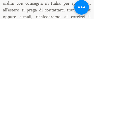
ordini con consegna in Italia, per spedizioni
all'estero si prega di contattarci tramite chat
oppure e-mail, richiederemo ai corrieri il
preventivo della spedizione all'estero.
ENG: On this website it is only possible to place
orders with delivery in Italy, for shipments
abroad please contact us via chat or e-mail, we
will ask the couriers for a quote for shipping
abroad.
Informazioni su spedizioni e pagamenti /
Shipping and payment information
LEDIllumination&Tecnology