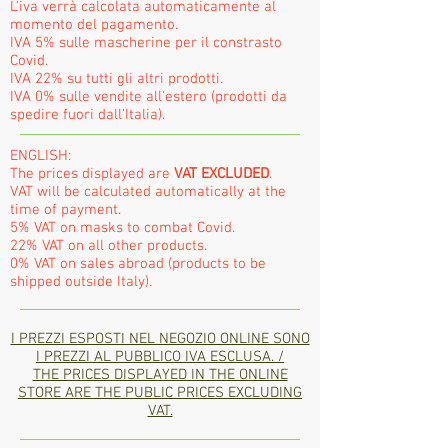
L'iva verrà calcolata automaticamente al
momento del pagamento.
IVA 5% sulle mascherine per il constrasto
Covid.
IVA 22% su tutti gli altri prodotti.
IVA 0% sulle vendite all'estero (prodotti da
spedire fuori dall'Italia).
ENGLISH:
The prices displayed are
VAT EXCLUDED
.
VAT will be calculated automatically at the
time of payment.
5% VAT on masks to combat Covid.
22% VAT on all other products.
0% VAT on sales abroad (products to be
shipped outside Italy).
I PREZZI ESPOSTI NEL NEGOZIO ONLINE SONO
I PREZZI AL PUBBLICO IVA ESCLUSA. /
THE PRICES DISPLAYED IN THE ONLINE
STORE ARE THE PUBLIC PRICES EXCLUDING
VAT.