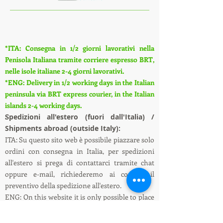
*ITA: Consegna in 1/2 giorni lavorativi nella
Penisola Italiana tramite corriere espresso BRT,
nelle isole italiane 2-4 giorni lavorativi.
*ENG: Delivery in 1/2 working days in the Italian
peninsula via BRT express courier, in the Italian
islands 2-4 working days.
S
pedizioni all'estero (fuori dall'Italia) /
Shipments abroad (outside Italy):
ITA: Su questo sito web è possibile piazzare solo
ordini con consegna in Italia, per spedizioni
all'estero si prega di contattarci tramite chat
oppure e-mail, richiederemo ai corrieri il
preventivo della spedizione all'estero.
ENG: On this website it is only possible to place
orders with delivery in Italy, for shipments
abroad please contact us via chat or e-mail, we