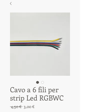
Cavo a 6 fili per
strip Led RGBWC
Prezzo
Prezzo
 4,50 € 
3,00 €
regolare
scontato