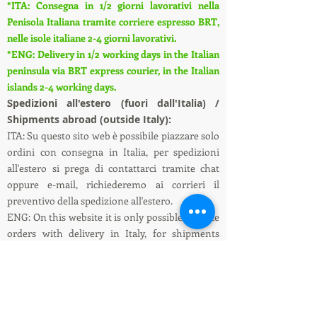
*ITA: Consegna in 1/2 giorni lavorativi nella
Penisola Italiana tramite corriere espresso BRT,
nelle isole italiane 2-4 giorni lavorativi.
*ENG: Delivery in 1/2 working days in the Italian
peninsula via BRT express courier, in the Italian
islands 2-4 working days.
S
pedizioni all'estero (fuori dall'Italia) /
Shipments abroad (outside Italy):
ITA: Su questo sito web è possibile piazzare solo
ordini con consegna in Italia, per spedizioni
all'estero si prega di contattarci tramite chat
oppure e-mail, richiederemo ai corrieri il
preventivo della spedizione all'estero.
ENG: On this website it is only possible to place
orders with delivery in Italy, for shipments
abroad please contact us via chat or e-mail, we
will ask the couriers for a quote for shipping
abroad.
Informazioni su spedizioni e pagamenti /
Shipping and payment information