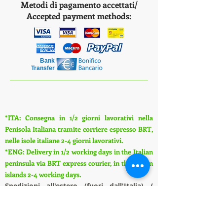
Metodi di pagamento accettati/
Accepted payment methods:
Bank
Transfer
*ITA: Consegna in 1/2 giorni lavorativi nella
Penisola Italiana tramite corriere espresso BRT,
nelle isole italiane 2-4 giorni lavorativi.
*ENG: Delivery in 1/2 working days in the Italian
peninsula via BRT express courier, in the Italian
islands 2-4 working days.
S
pedizioni all'estero (fuori dall'Italia) /
Shipments abroad (outside Italy):
ITA: Su questo sito web è possibile piazzare solo
ordini con consegna in Italia, per spedizioni